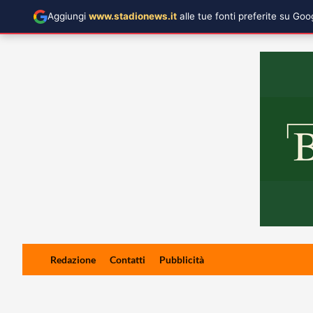
Aggiungi
www.stadionews.it
alle tue fonti preferite su Go
Skip
Redazione
Contatti
Pubblicità
to
content