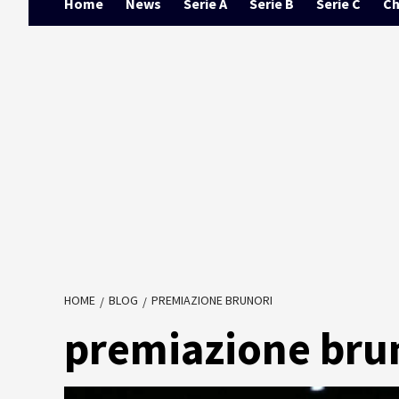
Home
News
Serie A
Serie B
Serie C
Ch
HOME
BLOG
PREMIAZIONE BRUNORI
premiazione bru