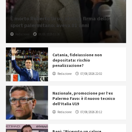
È morto Roberto Urso, storica firma dello
sport palermitano: aveva 81 anni
Redazione
08/08/2026 11:36
Catania, fideiussione non
depositata: rischio
penalizzazione?
Redazione
07/08/2026 22:02
Nazionale, promozione per l’ex
Palermo Favo: è il nuovo tecnico
dell’Italia U19
Redazione
07/08/2026 20:12
Bani: “Ricevuto un calore