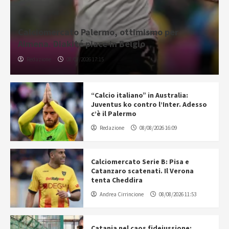
Calciomercato Palermo, ottimismo per
Almena. Diakité piace in Belgio
Redazione
08/08/2026 17:15
“Calcio italiano” in Australia:
Juventus ko contro l’Inter. Adesso
c’è il Palermo
Redazione
08/08/2026 16:09
Calciomercato Serie B: Pisa e
Catanzaro scatenati. Il Verona
tenta Cheddira
Andrea Cirrincione
08/08/2026 11:53
Catania nel caos fideiussione: