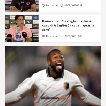
Redazione
09/08/2026 07:24
Ranocchia: “C’è voglia di rifarsi. In
caso di A taglierò i capelli quasi a
zero”
Redazione
09/08/2026 12:05