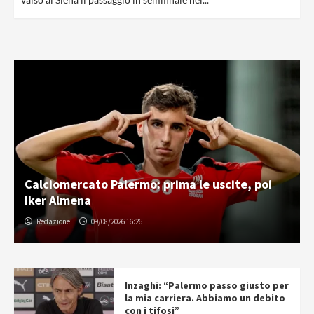
Calciomercato Palermo: prima le uscite, poi
Iker Almena
Redazione
09/08/2026 16:26
Inzaghi: “Palermo passo giusto per
la mia carriera. Abbiamo un debito
con i tifosi”