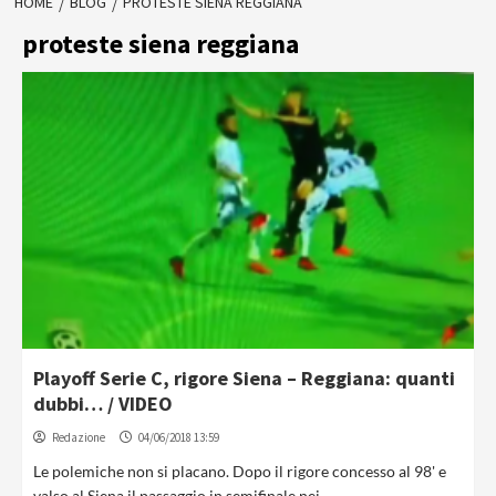
HOME
BLOG
PROTESTE SIENA REGGIANA
proteste siena reggiana
Playoff Serie C, rigore Siena – Reggiana: quanti
dubbi… / VIDEO
Redazione
04/06/2018 13:59
Le polemiche non si placano. Dopo il rigore concesso al 98' e
valso al Siena il passaggio in semifinale nei...