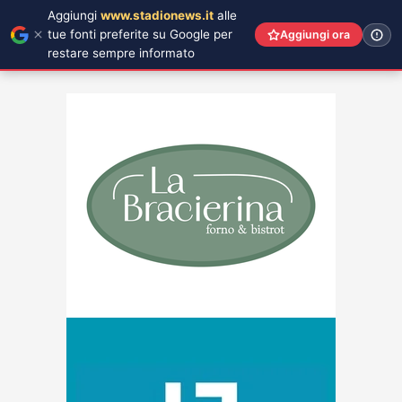
Aggiungi
www.stadionews.it
alle
tue fonti preferite su Google per
Aggiungi ora
restare sempre informato