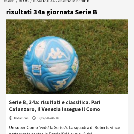
HOME
BLOG
RISULTATI 34A GIORNATA SERIE B
risultati 34a giornata Serie B
Serie B, 34a: risultati e classifica. Pari
Catanzaro, il Venezia insegue il Como
Redazione
19/04/2024 07:08
Un super Como 'vede' la Serie A. La squadra di Roberts vince
nettamente contro la FeralpiSalò e va a -3 dal...