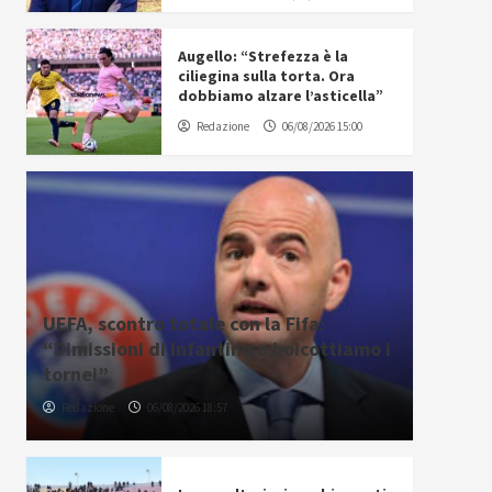
Augello: “Strefezza è la
ciliegina sulla torta. Ora
dobbiamo alzare l’asticella”
Redazione
06/08/2026 15:00
UEFA, scontro totale con la Fifa:
“Dimissioni di Infantino o boicottiamo i
tornei”
Redazione
06/08/2026 18:57