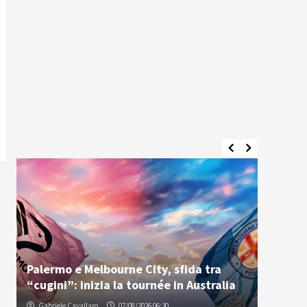
Palermo e Melbourne City, sfida tra
Osti: “
“cugini”: inizia la tournée in Australia
voleva
Gabriele Cavallaro
07/08/2026 06:30
Redazio