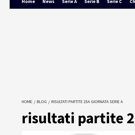
Home
News
Serie A
Serie B
Serie C
Ch
HOME
BLOG
RISULTATI PARTITE 25A GIORNATA SERIE A
risultati partite 