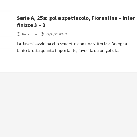
Serie A, 25a: gol e spettacolo, Fiorentina – Inter
finisce 3 – 3
Redazione
22/02/2019 22:25
La Juve si avvicina allo scudetto con una vittoria a Bologna
tanto brutta quanto importante, favorita da un gol di...
Osti: “Strefezza è il colpo che
volevamo. Mercato in entrata chiuso”
Redazione
06/08/2026 15:28