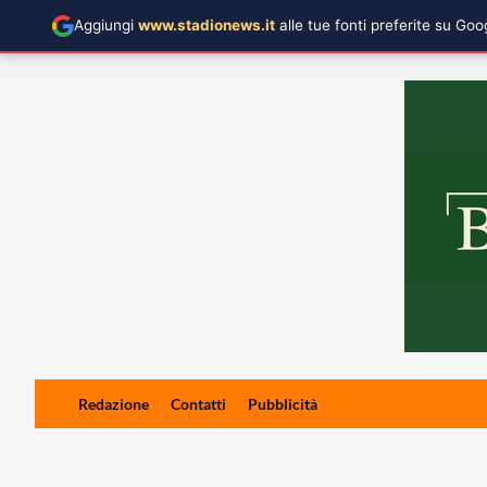
Aggiungi
www.stadionews.it
alle tue fonti preferite su Go
Skip
Redazione
Contatti
Pubblicità
to
content