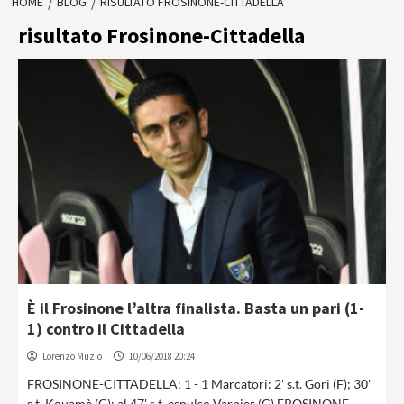
HOME
BLOG
RISULTATO FROSINONE-CITTADELLA
risultato Frosinone-Cittadella
È il Frosinone l’altra finalista. Basta un pari (1-
1) contro il Cittadella
Lorenzo Muzio
10/06/2018 20:24
FROSINONE-CITTADELLA: 1 - 1 Marcatori: 2' s.t. Gori (F); 30'
s.t. Kouamè (C); al 47' s.t. espulso Varnier (C) FROSINONE-