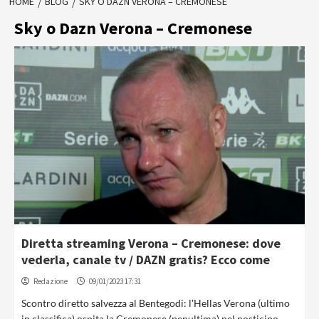
HOME
BLOG
SKY O DAZN VERONA – CREMONESE
Sky o Dazn Verona – Cremonese
Diretta streaming Verona – Cremonese: dove
vederla, canale tv / DAZN gratis? Ecco come
Redazione
09/01/2023 17:31
Scontro diretto salvezza al Bentegodi: l'Hellas Verona (ultimo
in classifica) ospita la Cremonese (penultima) nel posticipo