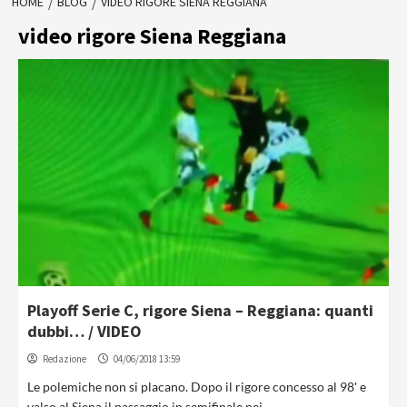
HOME
BLOG
VIDEO RIGORE SIENA REGGIANA
video rigore Siena Reggiana
Playoff Serie C, rigore Siena – Reggiana: quanti
dubbi… / VIDEO
Redazione
04/06/2018 13:59
Le polemiche non si placano. Dopo il rigore concesso al 98' e
valso al Siena il passaggio in semifinale nei...