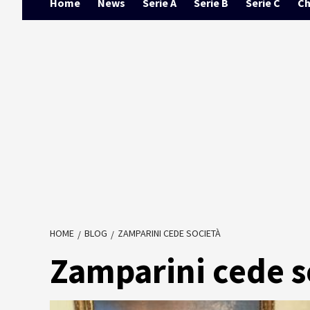
Home
News
Serie A
Serie B
Serie C
Ch
HOME
BLOG
ZAMPARINI CEDE SOCIETÀ
Zamparini cede s