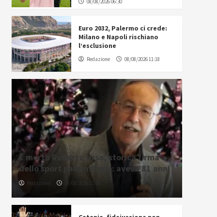
08/08/2026 06:30
Euro 2032, Palermo ci crede:
Milano e Napoli rischiano
l’esclusione
Redazione
08/08/2026 11:18
È morto Roberto Urso, storica firma
dello sport palermitano: aveva 81 anni
Redazione
08/08/2026 11:36