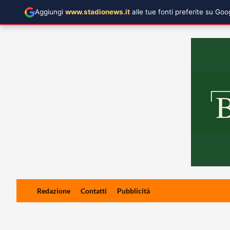
Aggiungi
www.stadionews.it
alle tue fonti preferite su Go
Skip
Redazione
Contatti
Pubblicità
to
content