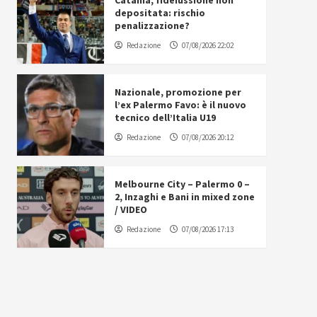
Catania, fideiussione non
depositata: rischio
penalizzazione?
Redazione
07/08/2026 22:02
Nazionale, promozione per
l’ex Palermo Favo: è il nuovo
tecnico dell’Italia U19
Redazione
07/08/2026 20:12
Melbourne City – Palermo 0 –
2, Inzaghi e Bani in mixed zone
/ VIDEO
Redazione
07/08/2026 17:13