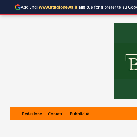
Aggiungi
www.stadionews.it
alle tue fonti preferite su Go
Skip
Redazione
Contatti
Pubblicità
to
content