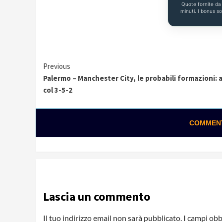
Quote fornite d
minuti. I bonus s
Continue
Previous
Palermo – Manchester City, le probabili formazioni: 
Reading
col 3-5-2
COMMENTA
Lascia un commento
Il tuo indirizzo email non sarà pubblicato.
I campi obb