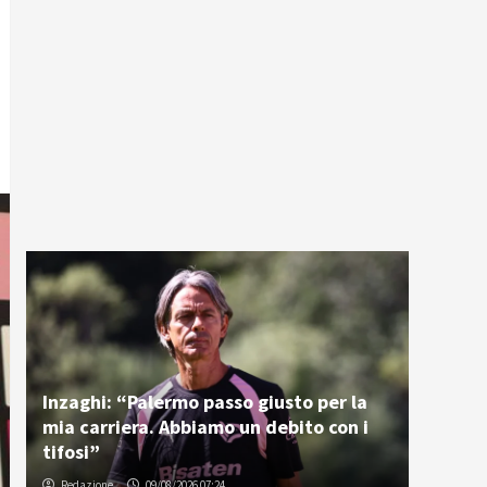
Inzaghi: “Palermo passo giusto per la
mia carriera. Abbiamo un debito con i
tifosi”
Redazione
09/08/2026 07:24