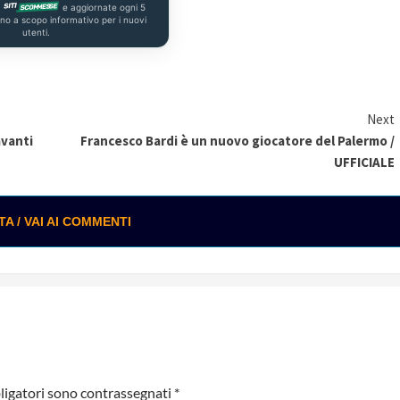
a
e aggiornate ogni 5
ono a scopo informativo per i nuovi
utenti.
Next
avanti
Francesco Bardi è un nuovo giocatore del Palermo /
UFFICIALE
 / VAI AI COMMENTI
ligatori sono contrassegnati
*