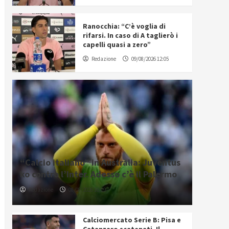
Ranocchia: “C’è voglia di
rifarsi. In caso di A taglierò i
capelli quasi a zero”
Redazione
09/08/2026 12:05
“Calcio italiano” in Australia: Juventus
ko contro l’Inter. Adesso c’è il Palermo
Redazione
08/08/2026 16:09
Calciomercato Serie B: Pisa e