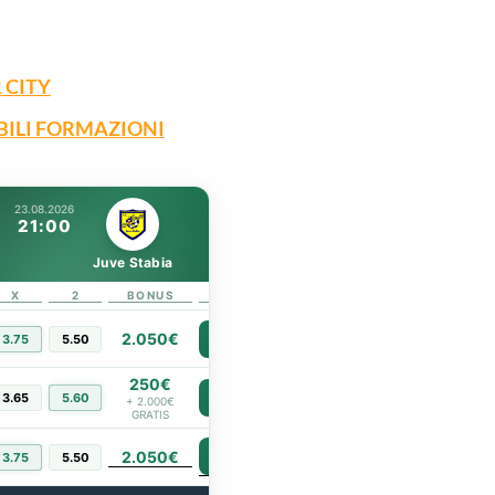
 CITY
BILI FORMAZIONI
23.08.2026
21:00
Juve Stabia
X
2
BONUS
LINK
2.050€
3.75
5.50
PIÙ INFO
250€
3.65
5.60
PIÙ INFO
+ 2.000€
GRATIS
2.050€
PIÙ INFO
3.75
5.50