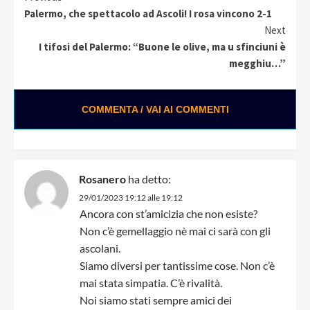
Continue
Palermo, che spettacolo ad Ascoli! I rosa vincono 2-1
Reading
Next
I tifosi del Palermo: “Buone le olive, ma u sfinciuni è
megghiu…”
COMMENTA / VAI AI COMMENTI
Rosanero
ha detto:
29/01/2023 19:12 alle 19:12
Ancora con st’amicizia che non esiste?
Non c’è gemellaggio nè mai ci sarà con gli
ascolani.
Siamo diversi per tantissime cose. Non c’è
mai stata simpatia. C’è rivalità.
Noi siamo stati sempre amici dei