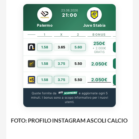
23.08.2026
21:00
Palermo
Juve Stabia
1
X
2
BONUS
LINK
250€
1.58
3.65
5.60
PIÙ INFO
+ 2.000€
GRATIS
2.050€
1.58
3.75
5.50
PIÙ INFO
2.050€
PIÙ INFO
1.58
3.75
5.50
Quote fornite da
e aggiornate ogni 5
minuti. I bonus sono a scopo informativo per i nuovi
utenti.
FOTO: PROFILO INSTAGRAM ASCOLI CALCIO