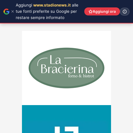
Aggiungi
www.stadionews.it
alle
tue fonti preferite su Google per
Aggiungi ora
restare sempre informato