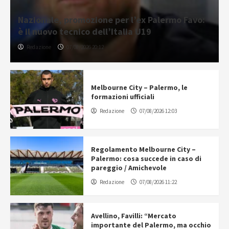
Nazionale, promozione per l’ex Palermo Favo:
è il nuovo tecnico dell’Italia U19
Redazione
07/08/2026 20:12
Melbourne City – Palermo, le
formazioni ufficiali
Redazione
07/08/2026 12:03
Regolamento Melbourne City –
Palermo: cosa succede in caso di
pareggio / Amichevole
Redazione
07/08/2026 11:22
Avellino, Favilli: “Mercato
importante del Palermo, ma occhio