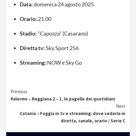
Data:
domenica 24 agosto 2025
Orario:
21.00
Stadio:
“Capozza” (Casarano)
Diretta tv:
Sky Sport 256
Streaming:
NOW e Sky Go
Continue
Previous
Palermo – Reggiana 2 – 1, le pagelle dei quotidiani
Reading
Next
Catania – Foggia in tv e streaming: dove vederla in
diretta, canale, orario / Serie C