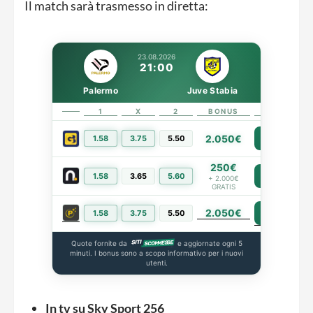
Il match sarà trasmesso in diretta:
23.08.2026
21:00
Palermo
Juve Stabia
1
X
2
BONUS
LINK
2.050€
1.58
3.75
5.50
PIÙ INFO
250€
1.58
3.65
5.60
PIÙ INFO
+ 2.000€
GRATIS
2.050€
PIÙ INFO
1.58
3.75
5.50
Quote fornite da
e aggiornate ogni 5
minuti. I bonus sono a scopo informativo per i nuovi
utenti.
In tv su Sky Sport 256