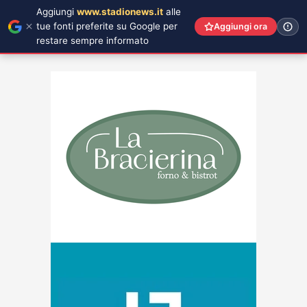
Aggiungi
www.stadionews.it
alle
tue fonti preferite su Google per
Aggiungi ora
restare sempre informato