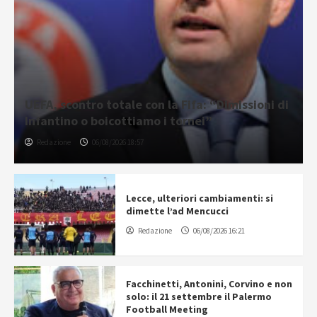
UEFA, scontro totale con la Fifa: “Dimissioni di
Infantino o boicottiamo i tornei”
Redazione
06/08/2026 18:57
Lecce, ulteriori cambiamenti: si
dimette l’ad Mencucci
Redazione
06/08/2026 16:21
Facchinetti, Antonini, Corvino e non
solo: il 21 settembre il Palermo
Football Meeting