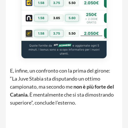
2.050€
1.58
3.75
5.50
PIÙ INFO
250€
1.58
3.65
5.60
PIÙ INFO
+ 2.000€
GRATIS
2.050€
PIÙ INFO
1.58
3.75
5.50
Quote fornite da
e aggiornate ogni 5
minuti. I bonus sono a scopo informativo per i nuovi
utenti.
E, infine, un confronto con la prima del girone:
“La Juve Stabia sta disputando un ottimo
campionato, ma secondo me
non è più forte del
Catania.
È mentalmente che si sta dimostrando
superiore”, conclude l’esterno.