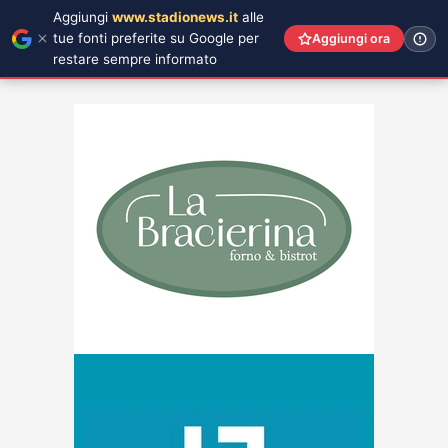
Aggiungi
www.stadionews.it
alle
tue fonti preferite su Google per
Aggiungi ora
restare sempre informato