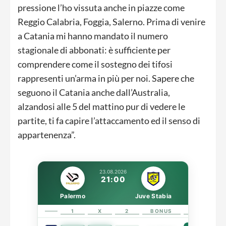
pressione l’ho vissuta anche in piazze come
Reggio Calabria, Foggia, Salerno. Prima di venire
a Catania mi hanno mandato il numero
stagionale di abbonati: è sufficiente per
comprendere come il sostegno dei tifosi
rappresenti un’arma in più per noi. Sapere che
seguono il Catania anche dall’Australia,
alzandosi alle 5 del mattino pur di vedere le
partite, ti fa capire l’attaccamento ed il senso di
appartenenza”.
23.08.2026
21:00
Palermo
Juve Stabia
1
X
2
BONUS
LINK