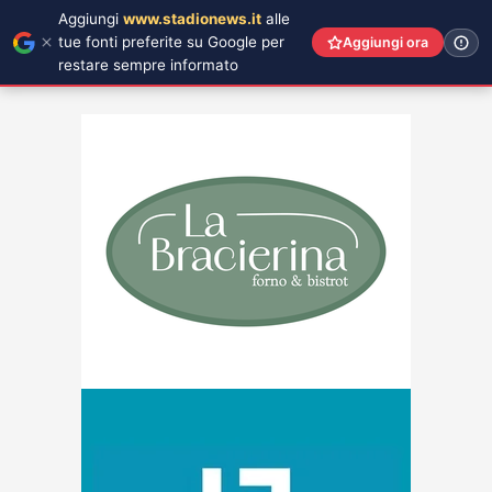
Aggiungi
www.stadionews.it
alle
tue fonti preferite su Google per
Aggiungi ora
restare sempre informato