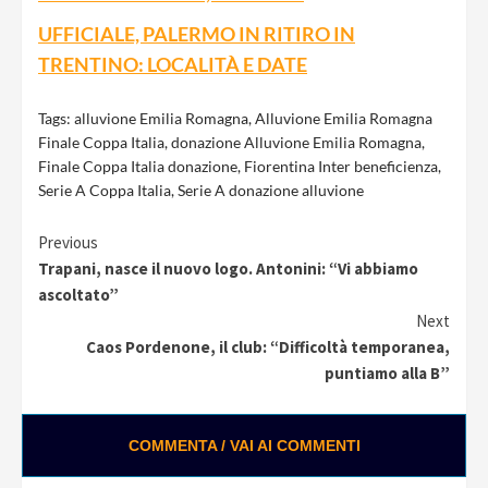
UFFICIALE, PALERMO IN RITIRO IN
TRENTINO: LOCALITÀ E DATE
Tags:
alluvione Emilia Romagna
,
Alluvione Emilia Romagna
Finale Coppa Italia
,
donazione Alluvione Emilia Romagna
,
Finale Coppa Italia donazione
,
Fiorentina Inter beneficienza
,
Serie A Coppa Italia
,
Serie A donazione alluvione
Continue
Previous
Trapani, nasce il nuovo logo. Antonini: “Vi abbiamo
Reading
ascoltato”
Next
Caos Pordenone, il club: “Difficoltà temporanea,
puntiamo alla B”
COMMENTA / VAI AI COMMENTI