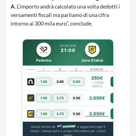
A
. L’importo andrà calcolato una volta dedotti i
versamenti fiscali ma parliamo di una cifra
intorno ai 300 mila euro”, conclude.
23.08.2026
21:00
Palermo
Juve Stabia
1
X
2
BONUS
LINK
250€
1.58
3.65
5.60
PIÙ INFO
+ 2.000€
GRATIS
2.050€
1.58
3.75
5.50
PIÙ INFO
2.050€
PIÙ INFO
1.58
3.75
5.50
Quote fornite da
e aggiornate ogni 5
minuti. I bonus sono a scopo informativo per i nuovi
utenti.