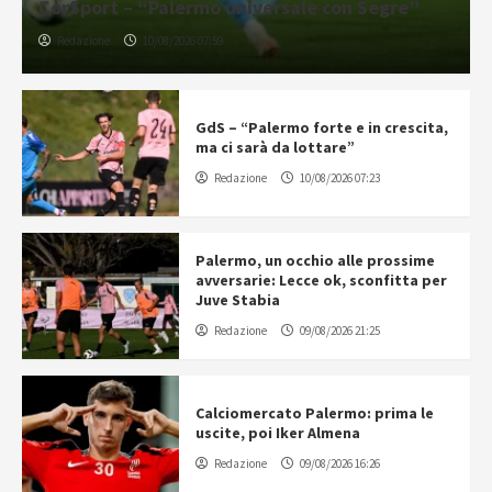
CorSport – “Palermo universale con Segre”
Redazione
10/08/2026 07:59
GdS – “Palermo forte e in crescita,
ma ci sarà da lottare”
Redazione
10/08/2026 07:23
Palermo, un occhio alle prossime
avversarie: Lecce ok, sconfitta per
Juve Stabia
Redazione
09/08/2026 21:25
Calciomercato Palermo: prima le
uscite, poi Iker Almena
Redazione
09/08/2026 16:26