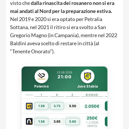
visto che
dalla rinascita dei rosanero non si era
mai andati al Nord per la preparazione estiva.
Nel 2019 e 2020 si era optato per Petralia
Sottana, nel 2021 il ritiro si era svolto a San
Gregorio Magno (in Campania), mentre nel 2022
Baldini aveva scelto di restare in città (al
“Tenente Onorato”).
23.08.2026
21:00
Palermo
Juve Stabia
1
X
2
BONUS
LINK
2.050€
1.58
3.75
5.50
PIÙ INFO
250€
1.58
3.65
5.60
PIÙ INFO
+ 2.000€
GRATIS