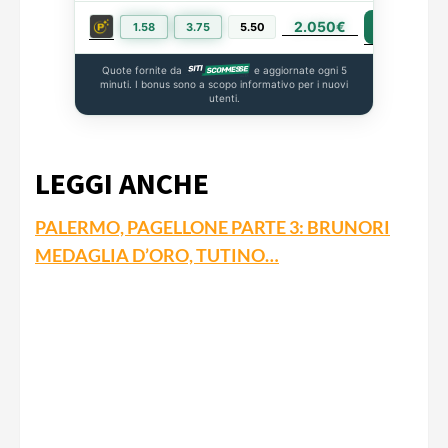
2.050€
PIÙ INFO
1.58
3.75
5.50
Quote fornite da
e aggiornate ogni 5
minuti. I bonus sono a scopo informativo per i nuovi
utenti.
LEGGI ANCHE
PALERMO, PAGELLONE PARTE 3: BRUNORI
MEDAGLIA D’ORO, TUTINO…