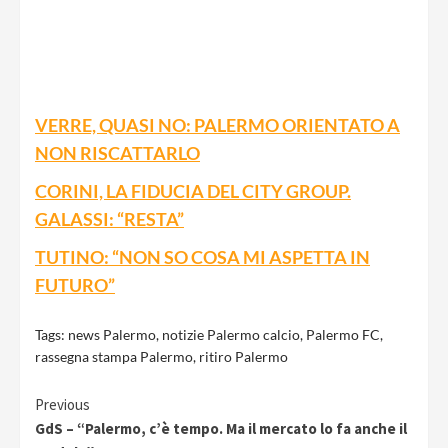
VERRE, QUASI NO: PALERMO ORIENTATO A
NON RISCATTARLO
CORINI, LA FIDUCIA DEL CITY GROUP.
GALASSI: “RESTA”
TUTINO: “NON SO COSA MI ASPETTA IN
FUTURO”
Tags:
news Palermo
,
notizie Palermo calcio
,
Palermo FC
,
rassegna stampa Palermo
,
ritiro Palermo
Continue
Previous
GdS – “Palermo, c’è tempo. Ma il mercato lo fa anche il