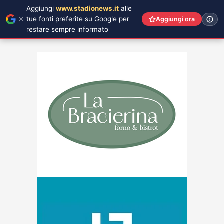
Aggiungi
www.stadionews.it
alle
tue fonti preferite su Google per
Aggiungi ora
restare sempre informato