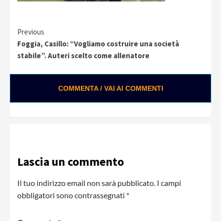
Continue
Previous
Foggia, Casillo: “Vogliamo costruire una società
Reading
stabile”. Auteri scelto come allenatore
COMMENTA / VAI AI COMMENTI
0:02 / 0:28
Loading ads...
Lascia un commento
Il tuo indirizzo email non sarà pubblicato.
I campi
obbligatori sono contrassegnati
*