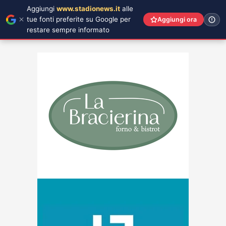
Aggiungi
www.stadionews.it
alle
tue fonti preferite su Google per
Aggiungi ora
restare sempre informato