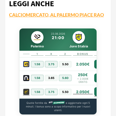
LEGGI ANCHE
CALCIOMERCATO, AL PALERMO PIACE RAO
23.08.2026
21:00
Palermo
Juve Stabia
1
X
2
BONUS
LINK
2.050€
1.58
3.75
5.50
PIÙ INFO
250€
1.58
3.65
5.60
PIÙ INFO
+ 2.000€
GRATIS
2.050€
PIÙ INFO
1.58
3.75
5.50
Quote fornite da
e aggiornate ogni 5
minuti. I bonus sono a scopo informativo per i nuovi
utenti.