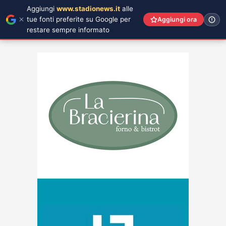
Aggiungi
www.stadionews.it
alle
tue fonti preferite su Google per
Aggiungi ora
restare sempre informato