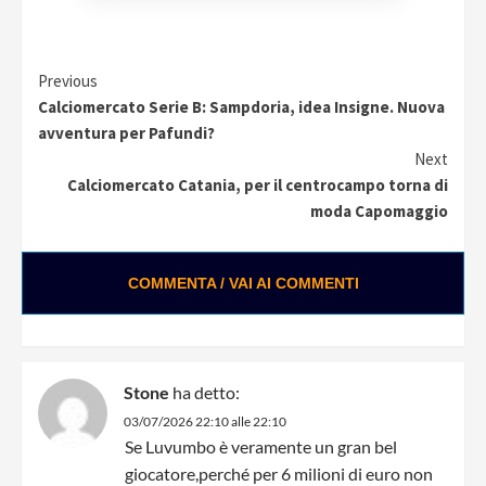
Continue
Previous
Calciomercato Serie B: Sampdoria, idea Insigne. Nuova
Reading
avventura per Pafundi?
Next
Calciomercato Catania, per il centrocampo torna di
moda Capomaggio
COMMENTA / VAI AI COMMENTI
Stone
ha detto:
03/07/2026 22:10 alle 22:10
Se Luvumbo è veramente un gran bel
giocatore,perché per 6 milioni di euro non