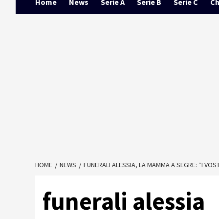
Home
News
Serie A
Serie B
Serie C
Ch
HOME
NEWS
FUNERALI ALESSIA, LA MAMMA A SEGRE: “I VOST
funerali alessia