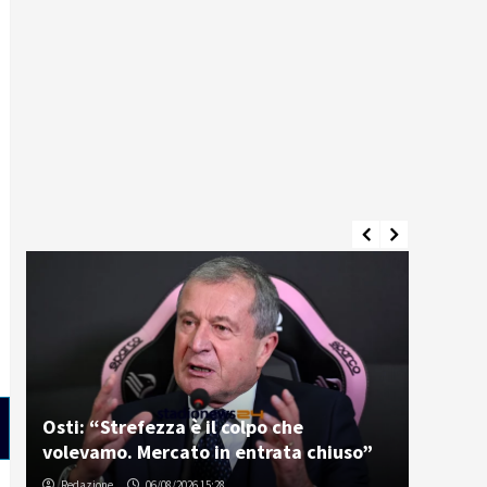
e
Palermo e Melbourne City, sfida tra
a chiuso”
“cugini”: inizia la tournée in Australia
Gabriele Cavallaro
07/08/2026 06:30