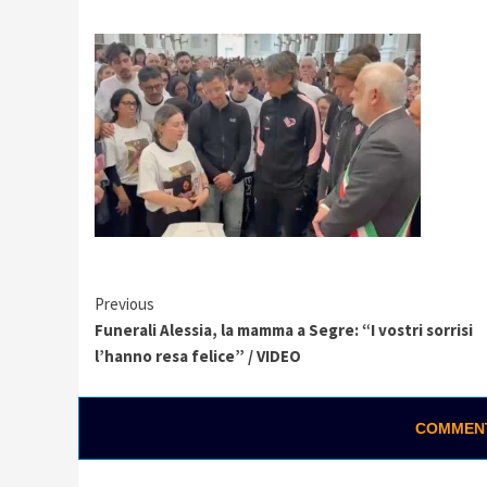
Continue
Previous
Funerali Alessia, la mamma a Segre: “I vostri sorrisi
Reading
l’hanno resa felice” / VIDEO
 “Strefezza è il colpo che
Palermo e Melbou
COMMENTA
amo. Mercato in entrata chiuso”
“cugini”: inizia l
zione
06/08/2026 15:28
Gabriele Cavallaro