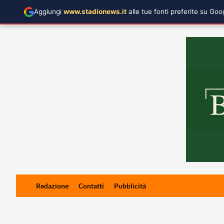
Aggiungi
www.stadionews.it
alle tue fonti preferite su Go
Skip
Redazione
Contatti
Pubblicità
to
content