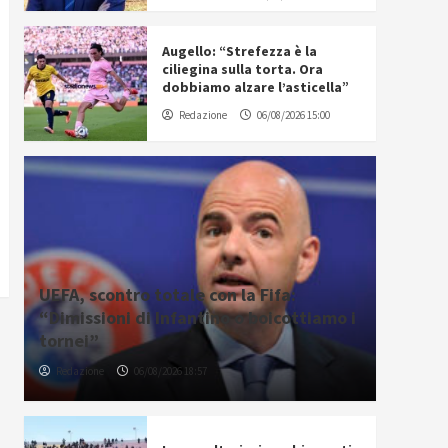
Augello: “Strefezza è la
ciliegina sulla torta. Ora
dobbiamo alzare l’asticella”
Redazione
06/08/2026 15:00
UEFA, scontro totale con la Fifa:
“Dimissioni di Infantino o boicottiamo i
tornei”
Redazione
06/08/2026 18:57