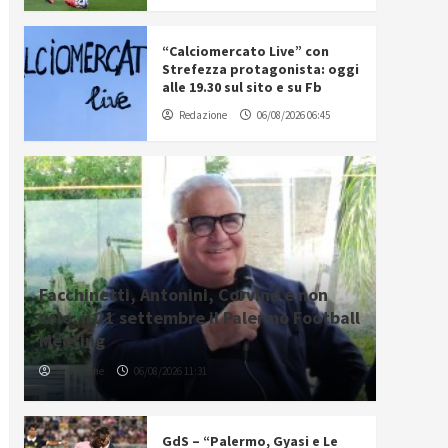
“Calciomercato Live” con
Strefezza protagonista: oggi
alle 19.30 sul sito e su Fb
Redazione
06/08/2026 06:45
Facchinetti, Antonini, Corvino e non
solo: il 21 settembre il Palermo Football
Meeting
Redazione
06/08/2026 11:31
GdS – “Palermo, Gyasi e Le