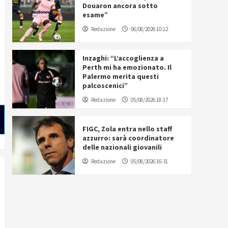
Douaron ancora sotto
esame”
Redazione
06/08/2026 10:12
Inzaghi: “L’accoglienza a
Perth mi ha emozionato. Il
Palermo merita questi
palcoscenici”
Redazione
05/08/2026 18:17
FIGC, Zola entra nello staff
azzurro: sarà coordinatore
delle nazionali giovanili
Redazione
05/08/2026 16:31