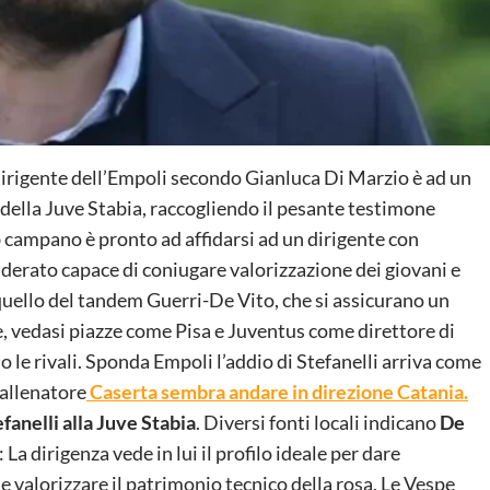
dirigente dell’Empoli secondo Gianluca Di Marzio è ad un
 della Juve Stabia, raccogliendo il pesante testimone
ub campano è pronto ad affidarsi ad un dirigente con
iderato capace di coniugare valorizzazione dei giovani e
quello del tandem Guerri-De Vito, che si assicurano un
e, vedasi piazze come Pisa e Juventus come direttore di
 le rivali. Sponda Empoli l’addio di Stefanelli arriva come
’allenatore
Caserta sembra andare in direzione Catania.
efanelli alla Juve Stabia
. Diversi fonti locali indicano
De
La dirigenza vede in lui il profilo ideale per dare
 e valorizzare il patrimonio tecnico della rosa. Le Vespe