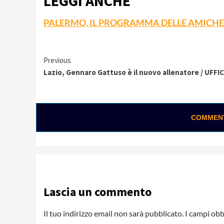
LEGGI ANCHE
PALERMO, IL PROGRAMMA DELLE AMICHE
Continue
Previous
Lazio, Gennaro Gattuso è il nuovo allenatore / UFFI
Reading
COMMENTA
0:01 / 0:28
Loading ads...
Lascia un commento
Il tuo indirizzo email non sarà pubblicato.
I campi obb