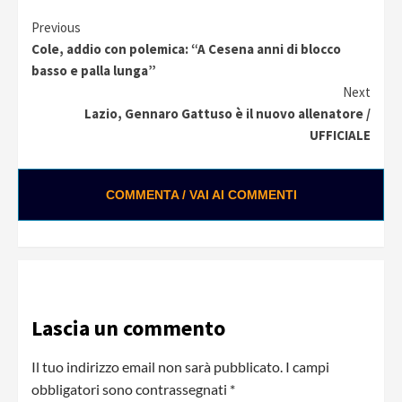
Continue
Previous
Cole, addio con polemica: “A Cesena anni di blocco
Reading
basso e palla lunga”
Next
Lazio, Gennaro Gattuso è il nuovo allenatore /
UFFICIALE
COMMENTA / VAI AI COMMENTI
Lascia un commento
Il tuo indirizzo email non sarà pubblicato.
I campi
obbligatori sono contrassegnati
*