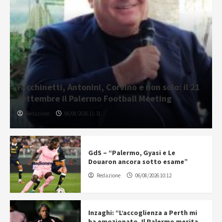
Facchinetti, Antonini, Corvino e non solo: il 21
settembre il Palermo Football Meeting
Redazione
06/08/2026 11:31
GdS – “Palermo, Gyasi e Le
Douaron ancora sotto esame”
Redazione
06/08/2026 10:12
Inzaghi: “L’accoglienza a Perth mi
ha emozionato. Il Palermo merita