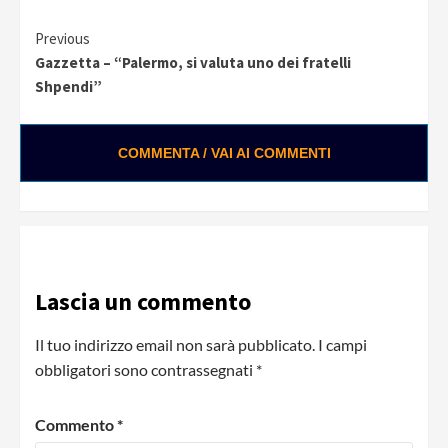
Continue
Previous
Gazzetta – “Palermo, si valuta uno dei fratelli
Reading
Shpendi”
COMMENTA / VAI AI COMMENTI
Lascia un commento
Il tuo indirizzo email non sarà pubblicato.
I campi
obbligatori sono contrassegnati
*
Commento
*