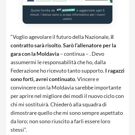
Quote fornite da
e aggiornate ogni 5
minuti. I bonus sono a scopo informativo per i nuovi
utenti.
“Voglio agevolare il futuro della Nazionale,
il
contratto sarà risolto
.
Sarò l’allenatore per la
gara con la Moldavia
– continua – . Devo
assumermi le responsabilità che ho, dalla
Federazione ho ricevuto tanto supporto.
I ragazzi
sono forti, avrei continuato
. Vincere e
convincere con la Moldavia sarebbe importante
per aprire nel migliore dei modi il nuovo ciclo con
chi mi sostituirà. Chiederò alla squadra di
dimostrare quello che mi sono sempre aspettato
da loro; non sono riuscito a farli essere loro
stessi”.