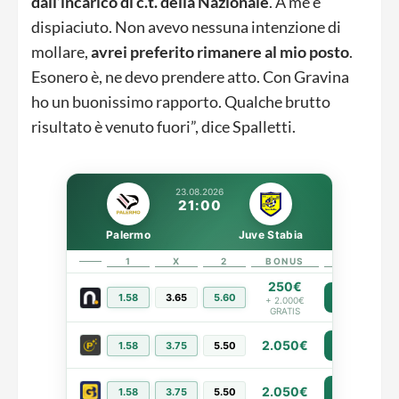
dall’incarico di c.t. della Nazionale
. A me è
dispiaciuto. Non avevo nessuna intenzione di
mollare,
avrei preferito rimanere al mio posto
.
Esonero è, ne devo prendere atto. Con Gravina
ho un buonissimo rapporto. Qualche brutto
risultato è venuto fuori”, dice Spalletti.
23.08.2026
21:00
Palermo
Juve Stabia
1
X
2
BONUS
LINK
250€
1.58
3.65
5.60
PIÙ INFO
+ 2.000€
GRATIS
2.050€
1.58
3.75
5.50
PIÙ INFO
2.050€
PIÙ INFO
1.58
3.75
5.50