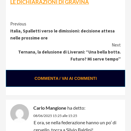
LE DICHIARAZIONI DI GRAVINA
Continue
Previous
Italia, Spalletti verso le dimissioni: decisione attesa
Reading
nelle prossime ore
Next
Ternana, la delusione di Liverani: “Una bella botta.
Futuro? Mi serve tempo”
COMMENTA / VAI AI COMMENTI
Carlo Mangione
ha detto:
08/06/2025 15:25 alle 15:25
E ora, se nella federazione hanno un po’ di
cervello, tocca a Silvio Baldini!