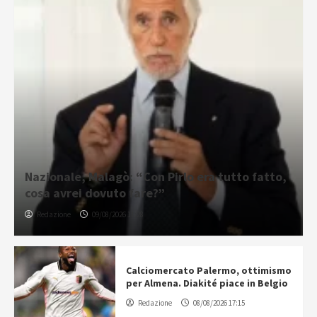
Nazionale, Malagò: “Con Pirlo era tutto fatto,
cosa avrei dovuto fare?”
Redazione
09/08/2026 11:28
Calciomercato Palermo, ottimismo
per Almena. Diakité piace in Belgio
Redazione
08/08/2026 17:15