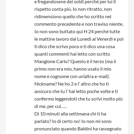
e fregandosene dei soldi perché per lui il
rispetto conta più. Io non ritratto, non
ridimensiono quello che ho scritto nel
commento precedente e non traviso niente.
Io non sono buttato qui H 24 perché tutte
le mattine lavoro dal Lunedi al Venerdi e poi
ti dico che scrivo poco e ti dico una cosa
quanti commenti hai letto con scritto
Mangione Carlo? Questo è il terzo (ma il
primo non era mio, hanno usato il mio
nome e cognome con un’altra e-mail).
Nickname? Ne ho 2 e l’ altro che ho ti
assicuro che tu l’ hai letto poche volte e ti
confermo leggendoti che tu scrivi molto più
di me, per cui…..
Di 10 minuti alla settimana chi ti ha
parlato? Io di certo no! Io non mi sono
pronunciato quando Baldini ha rassegnato