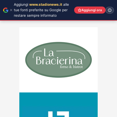
Aggiungi
www.stadionews.it
alle
tue fonti preferite su Google per
Aggiungi ora
restare sempre informato