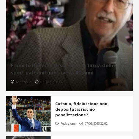
È morto Roberto Urso, storica firma dello
sport palermitano: aveva 81 anni
Redazione
08/08/2026 11:36
Catania, fideiussione non
depositata: rischio
penalizzazione?
Redazione
07/08/2026 22:02