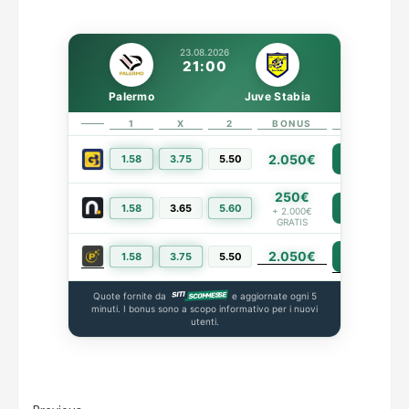
23.08.2026
21:00
Palermo
Juve Stabia
1
X
2
BONUS
LINK
2.050€
1.58
3.75
5.50
PIÙ INFO
250€
1.58
3.65
5.60
PIÙ INFO
+ 2.000€
GRATIS
2.050€
PIÙ INFO
1.58
3.75
5.50
Quote fornite da
e aggiornate ogni 5
minuti. I bonus sono a scopo informativo per i nuovi
utenti.