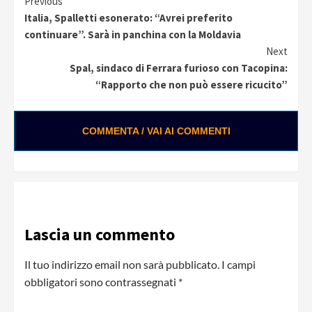
Continue
Previous
Italia, Spalletti esonerato: “Avrei preferito
Reading
continuare”. Sarà in panchina con la Moldavia
Next
Spal, sindaco di Ferrara furioso con Tacopina:
“Rapporto che non può essere ricucito”
COMMENTA / VAI AI COMMENTI
Lascia un commento
Il tuo indirizzo email non sarà pubblicato.
I campi
obbligatori sono contrassegnati
*