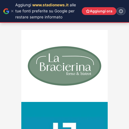
Aggiungi
www.stadionews.it
alle
tue fonti preferite su Google per
Aggiungi ora
restare sempre informato