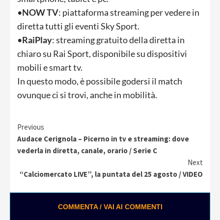
•
NOW TV
: piattaforma streaming per vedere in
diretta tutti gli eventi Sky Sport.
•
RaiPlay
: streaming gratuito della diretta in
chiaro su Rai Sport, disponibile su dispositivi
mobili e smart tv.
In questo modo, è possibile godersi il match
ovunque ci si trovi, anche in mobilità.
Continue
Previous
Audace Cerignola – Picerno in tv e streaming: dove
Reading
vederla in diretta, canale, orario / Serie C
Next
“Calciomercato LIVE”, la puntata del 25 agosto / VIDEO
COMMENTA / VAI AI COMMENTI