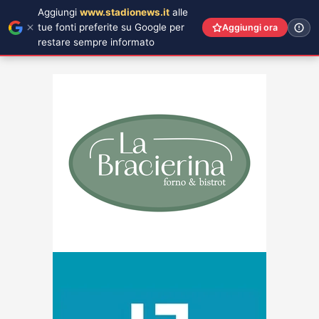
Aggiungi
www.stadionews.it
alle
tue fonti preferite su Google per
Aggiungi ora
restare sempre informato