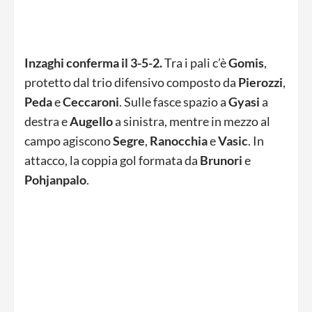
Inzaghi conferma il 3-5-2.
Tra i pali c’è
Gomis
,
protetto dal trio difensivo composto da
Pierozzi
,
Peda
e
Ceccaroni
. Sulle fasce spazio a
Gyasi
a
destra e
Augello
a sinistra, mentre in mezzo al
campo agiscono
Segre
,
Ranocchia
e
Vasic
. In
attacco, la coppia gol formata da
Brunori
e
Pohjanpalo
.