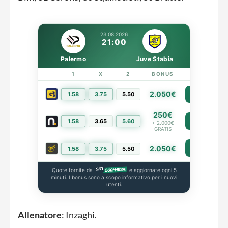
23.08.2026
21:00
Palermo
Juve Stabia
1
X
2
BONUS
LINK
2.050€
1.58
3.75
5.50
PIÙ INFO
250€
1.58
3.65
5.60
PIÙ INFO
+ 2.000€
GRATIS
2.050€
PIÙ INFO
1.58
3.75
5.50
Quote fornite da
e aggiornate ogni 5
minuti. I bonus sono a scopo informativo per i nuovi
utenti.
Allenatore
: Inzaghi.