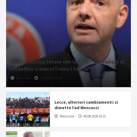
UEFA, scontro totale con la Fifa: “Dimissioni di
Infantino o boicottiamo i tornei”
Redazione
06/08/2026 18:57
Lecce, ulteriori cambiamenti: si
dimette l’ad Mencucci
Redazione
06/08/2026 16:21