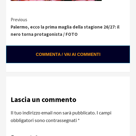
Continue
Previous
Palermo, ecco la prima maglia della stagione 26/27: il
Reading
nero torna protagonista / FOTO
COMMENTA / VAI AI COMMENTI
Lascia un commento
Il tuo indirizzo email non sarà pubblicato.
I campi
obbligatori sono contrassegnati
*