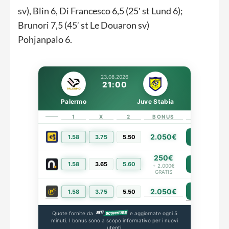
sv), Blin 6, Di Francesco 6,5 (25′ st Lund 6);
Brunori 7,5 (45′ st Le Douaron sv)
Pohjanpalo 6.
23.08.2026
21:00
Palermo
Juve Stabia
1
X
2
BONUS
LINK
2.050€
1.58
3.75
5.50
PIÙ INFO
250€
1.58
3.65
5.60
PIÙ INFO
+ 2.000€
GRATIS
2.050€
PIÙ INFO
1.58
3.75
5.50
Quote fornite da
e aggiornate ogni 5
minuti. I bonus sono a scopo informativo per i nuovi
utenti.