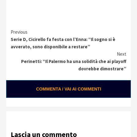
Continue
Previous
Serie D, Cicirello fa festa con l’Enna: “Il sogno si è
Reading
avverato, sono disponibile a restare”
Next
Perinetti: “Il Palermo ha una solidità che ai playoff
dovrebbe dimostrare”
COMMENTA / VAI AI COMMENTI
Lascia un commento