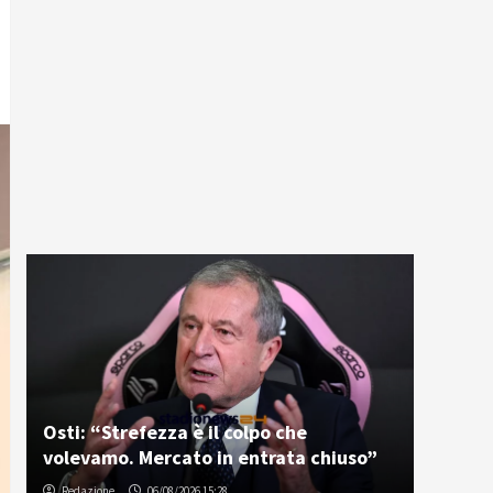
Osti: “Strefezza è il colpo che
volevamo. Mercato in entrata chiuso”
Redazione
06/08/2026 15:28