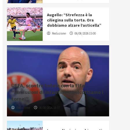
Augello: “Strefezza è la
ciliegina sulla torta. Ora
dobbiamo alzare l’asticella”
Redazione
06/08/2026 15:00
UEFA, scontro totale con la Fifa:
“Dimissioni di Infantino o boicottiamo i
tornei”
Redazione
06/08/2026 18:57