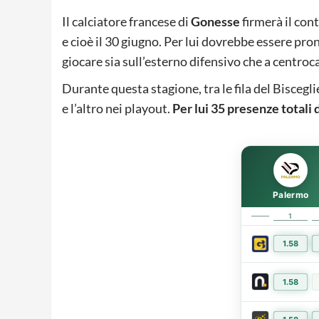
Il calciatore francese di
Gonesse
firmerà il con
e cioè il 30 giugno. Per lui dovrebbe essere pro
giocare sia sull’esterno difensivo che a centro
Durante questa stagione, tra le fila del Biscegl
e l’altro nei playout.
Per lui 35 presenze totali 
Palermo
1
1.58
1.58