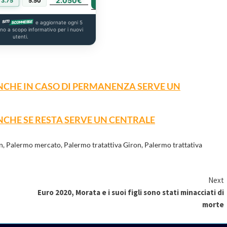
2.050€
PIÙ INFO
3.75
5.50
a
e aggiornate ogni 5
ono a scopo informativo per i nuovi
utenti.
NCHE IN CASO DI PERMANENZA SERVE UN
NCHE SE RESTA SERVE UN CENTRALE
n
,
Palermo mercato
,
Palermo tratattiva Giron
,
Palermo trattativa
Next
Euro 2020, Morata e i suoi figli sono stati minacciati di
morte