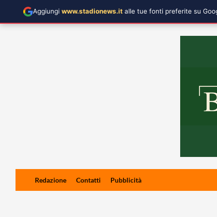
Aggiungi
www.stadionews.it
alle tue fonti preferite su Go
Skip
Redazione
Contatti
Pubblicità
to
content