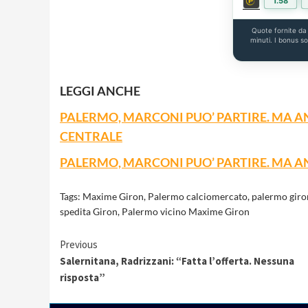
1.58
Quote fornite d
minuti. I bonus s
LEGGI ANCHE
PALERMO, MARCONI PUO’ PARTIRE. MA A
CENTRALE
PALERMO, MARCONI PUO’ PARTIRE. MA A
Tags:
Maxime Giron
,
Palermo calciomercato
,
palermo giro
spedita Giron
,
Palermo vicino Maxime Giron
Continue
Previous
Salernitana, Radrizzani: “Fatta l’offerta. Nessuna
Reading
risposta”