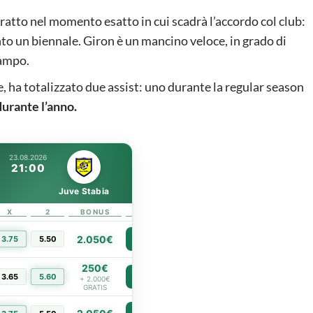
tratto nel momento esatto in cui scadrà l’accordo col club:
nto un biennale. Giron è un mancino veloce, in grado di
campo.
ie, ha totalizzato due assist: uno durante la regular season
durante l’anno.
23.08.2026
21:00
Juve Stabia
X
2
BONUS
LINK
2.050€
3.75
5.50
PIÙ INFO
250€
3.65
5.60
PIÙ INFO
+ 2.000€
GRATIS