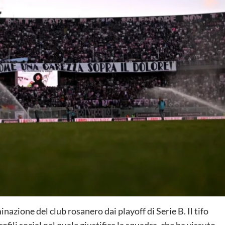
inazione del club rosanero dai playoff di Serie B. Il tifo
ili social nel quale giustifica la squadra, che ha vissuto