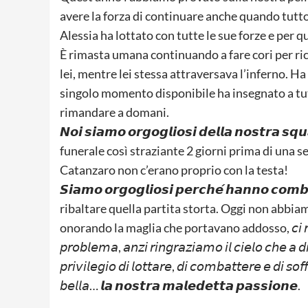
avere la forza di continuare anche quando tutto
Alessia ha lottato con tutte le sue forze e per que
È rimasta umana continuando a fare cori per ricordar
lei, mentre lei stessa attraversava l’inferno. H
singolo momento disponibile ha insegnato a tutt
rimandare a domani.
𝙉𝙤𝙞 𝙨𝙞𝙖𝙢𝙤 𝙤𝙧𝙜𝙤𝙜𝙡𝙞𝙤𝙨𝙞 𝙙𝙚𝙡𝙡𝙖 𝙣𝙤𝙨𝙩
funerale così straziante 2 giorni prima di una se
Catanzaro non c’erano proprio con la testa!
𝙎𝙞𝙖𝙢𝙤 𝙤𝙧𝙜𝙤𝙜𝙡𝙞𝙤𝙨𝙞 𝙥𝙚𝙧𝙘𝙝𝙚́ 𝙝𝙖𝙣𝙣𝙤 𝙘𝙤
ribaltare quella partita storta. Oggi non abbi
onorando la maglia che portavano addosso, 𝘤𝘪 𝘳𝘪𝘱𝘳𝘰𝘷𝘦𝘳
𝘱𝘳𝘰𝘣𝘭𝘦𝘮𝘢, 𝘢𝘯𝘻𝘪 𝘳𝘪𝘯𝘨𝘳𝘢𝘻𝘪𝘢𝘮𝘰 𝘪𝘭 𝘤𝘪𝘦𝘭𝘰 𝘤𝘩𝘦 𝘢 𝘥𝘪
𝘱𝘳𝘪𝘷𝘪𝘭𝘦𝘨𝘪𝘰 𝘥𝘪 𝘭𝘰𝘵𝘵𝘢𝘳𝘦, 𝘥𝘪 𝘤𝘰𝘮𝘣𝘢𝘵𝘵𝘦𝘳𝘦 𝘦 𝘥𝘪 𝘴𝘰𝘧
𝘣𝘦𝘭𝘭𝘢… 𝙡𝙖 𝙣𝙤𝙨𝙩𝙧𝙖 𝙢𝙖𝙡𝙚𝙙𝙚𝙩𝙩𝙖 𝙥𝙖𝙨𝙨𝙞𝙤𝙣𝙚.