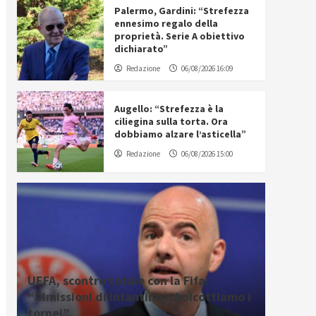
Palermo, Gardini: “Strefezza
ennesimo regalo della
proprietà. Serie A obiettivo
dichiarato”
Redazione
06/08/2026 16:09
Augello: “Strefezza è la
ciliegina sulla torta. Ora
dobbiamo alzare l’asticella”
Redazione
06/08/2026 15:00
UEFA, scontro totale con la Fifa:
“Dimissioni di Infantino o boicottiamo i
tornei”