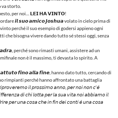
 va storto.
sto, per noi… 𝗟𝗘𝗜 𝗛𝗔 𝗩𝗜𝗡𝗧𝗢!
e 𝙞𝙡 𝙨𝙪𝙤 𝙖𝙢𝙞𝙘𝙤 𝙅𝙤𝙨𝙝𝙪𝙖 volato in cielo prima di
a vinto perché il suo esempio di godersi appieno ogni
i che bisogna vivere dando tutto sé stessi oggi, senza
𝙖 𝙨𝙦𝙪𝙖𝙙𝙧𝙖, perché sono rimasti umani, assistere ad un
mifinale non è il massimo, ti devasta lo spirito. A
𝙗𝙖𝙩𝙩𝙪𝙩𝙤 𝙛𝙞𝙣𝙤 𝙖𝙡𝙡𝙖 𝙛𝙞𝙣𝙚, hanno dato tutto, cercando di
amo rimpianti perché hanno affrontato una battaglia
𝘦𝘮𝘰 𝘪𝘭 𝘱𝘳𝘰𝘴𝘴𝘪𝘮𝘰 𝘢𝘯𝘯𝘰, 𝘱𝘦𝘳 𝘯𝘰𝘪 𝘯𝘰𝘯 𝘤’𝘦̀
𝘧𝘦𝘳𝘦𝘯𝘻𝘢 𝘥𝘪 𝘤𝘩𝘪 𝘭𝘰𝘵𝘵𝘢 𝘱𝘦𝘳 𝘭𝘢 𝘴𝘶𝘢 𝘷𝘪𝘵𝘢 𝘯𝘰𝘪 𝘢𝘣𝘣𝘪𝘢𝘮𝘰 𝘪𝘭
𝘧𝘳𝘪𝘳𝘦 𝘱𝘦𝘳 𝘶𝘯𝘢 𝘤𝘰𝘴𝘢 𝘤𝘩𝘦 𝘪𝘯 𝘧𝘪𝘯 𝘥𝘦𝘪 𝘤𝘰𝘯𝘵𝘪 𝘦̀ 𝘶𝘯𝘢 𝘤𝘰𝘴𝘢