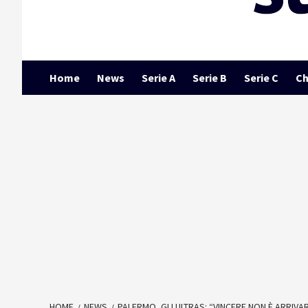
Home
News
Serie A
Serie B
Serie C
Ch
HOME
NEWS
PALERMO, GLI ULTRAS: “VINCERE NON È ARRIV