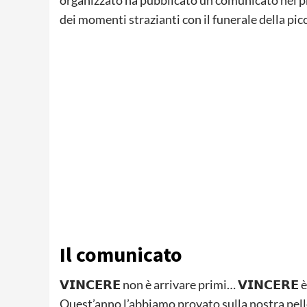
dei momenti strazianti con il funerale della pic
Il comunicato
𝗩𝗜𝗡𝗖𝗘𝗥𝗘 non è arrivare primi… 𝗩𝗜𝗡𝗖𝗘𝗥
Quest’anno l’abbiamo provato sulla nostra pelle