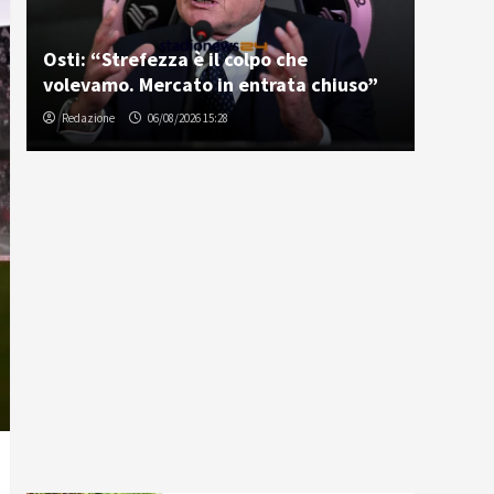
Osti: “Strefezza è il colpo che
volevamo. Mercato in entrata chiuso”
Redazione
06/08/2026 15:28