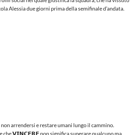
cola Alessia due giorni prima della semifinale d’andata.
𝗘 è non arrendersi e restare umani lungo il cammino.
 che 𝗩𝗜𝗡𝗖𝗘𝗥𝗘 non significa superare qualcuno ma