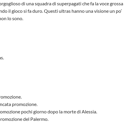
rgoglioso di una squadra di superpagati che fa la voce grossa
ndo il gioco si fa duro. Questi ultras hanno una visione un po’
non lo sono.
s.
romozione.
mancata promozione.
romozione pochi giorno dopo la morte di Alessia.
a promozione del Palermo.