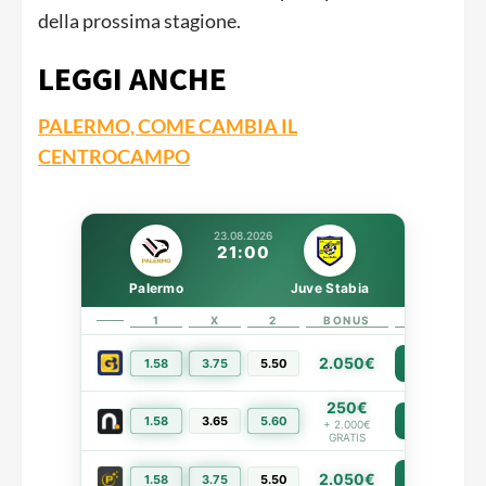
della prossima stagione.
LEGGI ANCHE
PALERMO, COME CAMBIA IL
CENTROCAMPO
23.08.2026
21:00
Palermo
Juve Stabia
1
X
2
BONUS
LINK
2.050€
1.58
3.75
5.50
PIÙ INFO
250€
1.58
3.65
5.60
PIÙ INFO
+ 2.000€
GRATIS
2.050€
PIÙ INFO
1.58
3.75
5.50