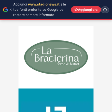
Aggiungi
www.stadionews.it
alle
tue fonti preferite su Google per
Aggiungi ora
restare sempre informato