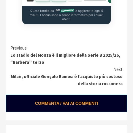
Quote fornite da
e aggiornate ogni 5
minuti. I bonus sono a scopo informativo per i nuovi
utenti.
Continue
Previous
Lo stadio del Monza è il migliore della Serie B 2025/26,
Reading
“Barbera” terzo
Next
Milan, ufficiale Gonçalo Ramos: è l’acquisto più costoso
della storia rossonera
COMMENTA / VAI AI COMMENTI