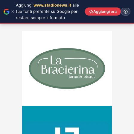
Aggiungi
www.stadionews.it
alle
tue fonti preferite su Google per
Aggiungi ora
restare sempre informato