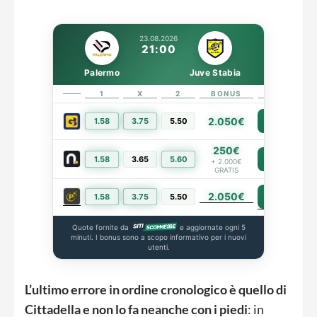
23.08.2026
21:00
Palermo
Juve Stabia
1
X
2
BONUS
LINK
2.050€
1.58
3.75
5.50
PIÙ INFO
250€
1.58
3.65
5.60
PIÙ INFO
+ 2.000€
GRATIS
2.050€
PIÙ INFO
1.58
3.75
5.50
Quote fornite da
e aggiornate ogni 5
minuti. I bonus sono a scopo informativo per i nuovi
utenti.
L’ultimo errore in ordine cronologico è quello di
Cittadella e non lo fa neanche con i piedi
: in