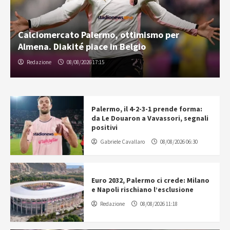
Calciomercato Palermo, ottimismo per
Almena. Diakité piace in Belgio
Redazione
08/08/2026 17:15
Palermo, il 4-2-3-1 prende forma:
da Le Douaron a Vavassori, segnali
positivi
Gabriele Cavallaro
08/08/2026 06:30
Euro 2032, Palermo ci crede: Milano
e Napoli rischiano l’esclusione
Redazione
08/08/2026 11:18