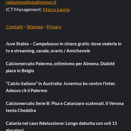
redazione@stadionews.it
ICT Management:
Marco Lauria
Contatti
-
Sitemap
-
Privacy
Juve Stabia – Campobasso in chiaro gratis: dove vederla in
tv e streaming, canale, orario / Amichevole
Calciomercato Palermo, ottimismo per Almena. Diakité
piace in Belgio
“Calcio italiano” in Australia: Juventus ko contro l’Inter.
Adesso c’è il Palermo
Calciomercato Serie B: Pisa e Catanzaro scatenati. Il Verona
tenta Cheddira
Catania nel caos fideiussione: Longo debutta con soli 15
giocatori