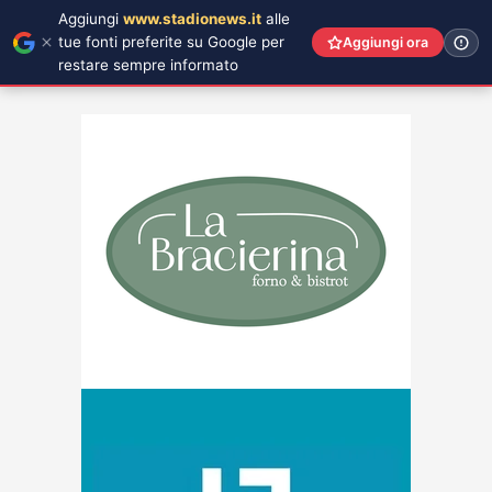
Aggiungi
www.stadionews.it
alle
tue fonti preferite su Google per
Aggiungi ora
restare sempre informato