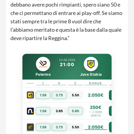
debbano avere pochi rimpianti, spero siano 50 e
che ci permettano di entrare ai play-off. Se siamo
stati sempre tra le prime 8 vuol dire che
l’abbiamo meritato e questa è la base dalla quale
deve ripartire la Reggina.”
23.08.2026
21:00
Palermo
Juve Stabia
1
X
2
BONUS
LINK
2.050€
1.58
3.75
5.50
PIÙ INFO
250€
1.58
3.65
5.60
PIÙ INFO
+ 2.000€
GRATIS
2.050€
PIÙ INFO
1.58
3.75
5.50