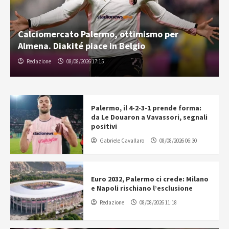
Calciomercato Palermo, ottimismo per
Almena. Diakité piace in Belgio
Redazione
08/08/2026 17:15
Palermo, il 4-2-3-1 prende forma:
da Le Douaron a Vavassori, segnali
positivi
Gabriele Cavallaro
08/08/2026 06:30
Euro 2032, Palermo ci crede: Milano
e Napoli rischiano l’esclusione
Redazione
08/08/2026 11:18