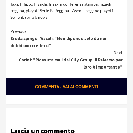
Tags:
Filippo Inzaghi
,
Inzaghi conferenza stampa
,
Inzaghi
reggina
,
playoff Serie B
,
Reggina - Ascoli
,
reggina playoff
,
Serie B
,
serie b news
Continue
Previous
Breda spinge l’Ascoli: “Non dipende solo da noi,
Reading
dobbiamo crederci”
Next
Corini: “Ricevuta mail dal City Group. Il Palermo per
loro è importante”
COMMENTA / VAI AI COMMENTI
Lascia un commento