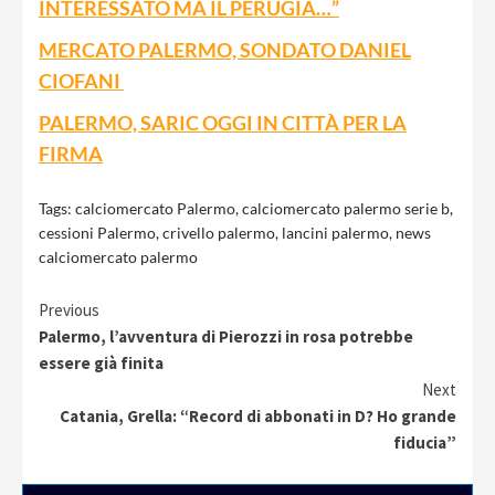
INTERESSATO MA IL PERUGIA…”
MERCATO PALERMO, SONDATO DANIEL
CIOFANI
PALERMO, SARIC OGGI IN CITTÀ PER LA
FIRMA
Tags:
calciomercato Palermo
,
calciomercato palermo serie b
,
cessioni Palermo
,
crivello palermo
,
lancini palermo
,
news
calciomercato palermo
Continue
Previous
Palermo, l’avventura di Pierozzi in rosa potrebbe
Reading
essere già finita
Next
Catania, Grella: “Record di abbonati in D? Ho grande
fiducia”