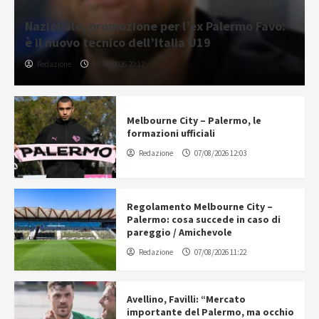
Nazionale, promozione per l’ex Palermo Favo:
è il nuovo tecnico dell’Italia U19
Redazione
07/08/2026 20:12
Melbourne City – Palermo, le
formazioni ufficiali
Redazione
07/08/2026 12:03
Regolamento Melbourne City –
Palermo: cosa succede in caso di
pareggio / Amichevole
Redazione
07/08/2026 11:22
Avellino, Favilli: “Mercato
importante del Palermo, ma occhio