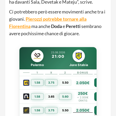
ha davanti Sala, Devetak e Mateju”, scrive.
Ci potrebbero però essere movimenti anche tra i
giovani.
Pierozzi potrebbe tornare alla
Fiorentina
ma anche
Doda
e
Peretti
sembrano
avere pochissime chance di giocare.
23.08.2026
21:00
Palermo
Juve Stabia
1
X
2
BONUS
LINK
2.050€
1.58
3.75
5.50
PIÙ INFO
250€
1.58
3.65
5.60
PIÙ INFO
+ 2.000€
GRATIS
2.050€
PIÙ INFO
1.58
3.75
5.50