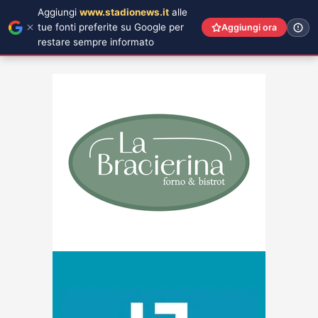
Aggiungi
www.stadionews.it
alle
tue fonti preferite su Google per
Aggiungi ora
restare sempre informato