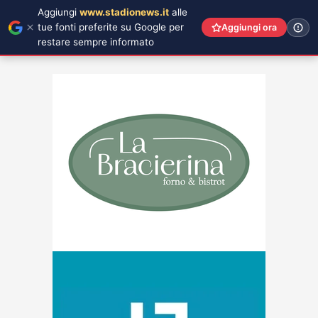
Aggiungi
www.stadionews.it
alle
tue fonti preferite su Google per
Aggiungi ora
restare sempre informato