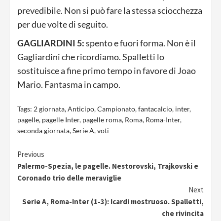
prevedibile. Non si può fare la stessa sciocchezza
per due volte di seguito.
GAGLIARDINI 5:
spento e fuori forma. Non è il
Gagliardini che ricordiamo. Spalletti lo
sostituisce a fine primo tempo in favore di Joao
Mario. Fantasma in campo.
Tags:
2 giornata
,
Anticipo
,
Campionato
,
fantacalcio
,
inter
,
pagelle
,
pagelle Inter
,
pagelle roma
,
Roma
,
Roma-Inter
,
seconda giornata
,
Serie A
,
voti
Continue
Previous
Palermo-Spezia, le pagelle. Nestorovski, Trajkovski e
Reading
Coronado trio delle meraviglie
Next
Serie A, Roma-Inter (1-3): Icardi mostruoso. Spalletti,
che rivincita