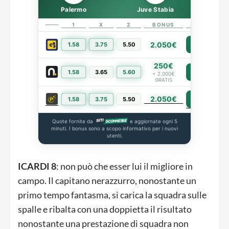
Palermo
Juve Stabia
1
X
2
BONUS
LINK
2.050€
1.58
3.75
5.50
PIÙ INFO
250€
1.58
3.65
5.60
PIÙ INFO
+ 2.000€
GRATIS
2.050€
PIÙ INFO
1.58
3.75
5.50
Quote fornite da
e aggiornate ogni 5
minuti. I bonus sono a scopo informativo per i nuovi
utenti.
ICARDI 8
: non può che esser lui il migliore in
campo. Il capitano nerazzurro, nonostante un
primo tempo fantasma, si carica la squadra sulle
spalle e ribalta con una doppietta il risultato
nonostante una prestazione di squadra non