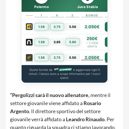
Palermo
Juve Stabia
1
X
2
BONUS
LINK
2.050€
1.58
3.75
5.50
PIÙ INFO
250€
1.58
3.65
5.60
PIÙ INFO
+ 2.000€
GRATIS
2.050€
PIÙ INFO
1.58
3.75
5.50
Quote fornite da
e aggiornate ogni 5
minuti. I bonus sono a scopo informativo per i nuovi
utenti.
“Pergolizzi sarà il nuovo allenatore,
mentre il
settore giovanile viene affidato a
Rosario
Argento
. Il direttore sportivo del settore
giovanile verrà affidato a
Leandro Rinaudo
. Per
quanto riguarda la squadra ci stiamo lavorando,