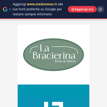
Aggiungi
www.stadionews.it
alle
tue fonti preferite su Google per
Aggiungi ora
restare sempre informato