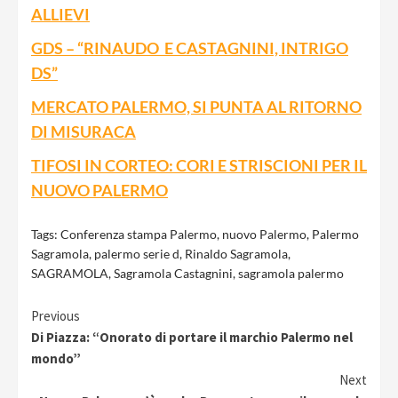
ALLIEVI
GDS – “RINAUDO E CASTAGNINI, INTRIGO
DS”
MERCATO PALERMO, SI PUNTA AL RITORNO
DI MISURACA
TIFOSI IN CORTEO: CORI E STRISCIONI PER IL
NUOVO PALERMO
Tags:
Conferenza stampa Palermo
,
nuovo Palermo
,
Palermo
Sagramola
,
palermo serie d
,
Rinaldo Sagramola
,
SAGRAMOLA
,
Sagramola Castagnini
,
sagramola palermo
Continue
Previous
Di Piazza: “Onorato di portare il marchio Palermo nel
Reading
mondo”
Next