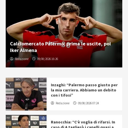
Calciomercato Palermo: prima le uscite, poi
Iker Almena
Redazione
09/08/2026 16:26
Inzaghi: “Palermo passo giusto per
la mia carriera. Abbiamo un debito
con i tifosi”
Redazione
09/08/2026 07:24
Ranocchia: “C’è voglia di rifarsi. In
caso di A taglierò i capelli quasi a