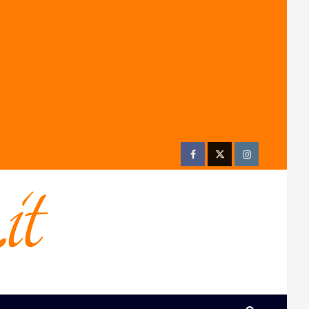
Facebook
Twitter
Instagram