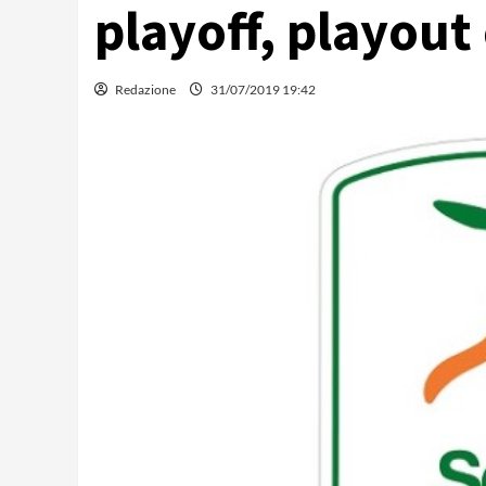
playoff, playout 
Redazione
31/07/2019 19:42