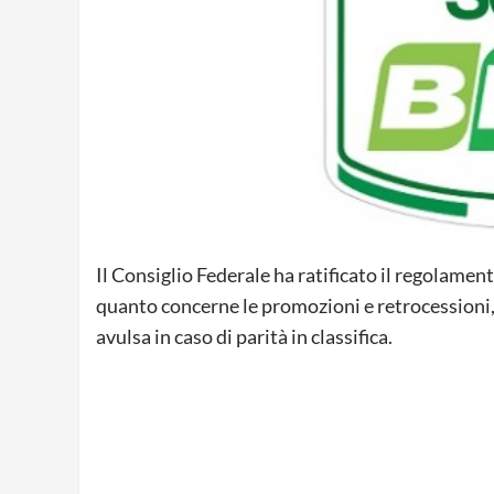
Il Consiglio Federale ha ratificato il regolamen
quanto concerne le promozioni e retrocessioni, la
avulsa in caso di parità in classifica.