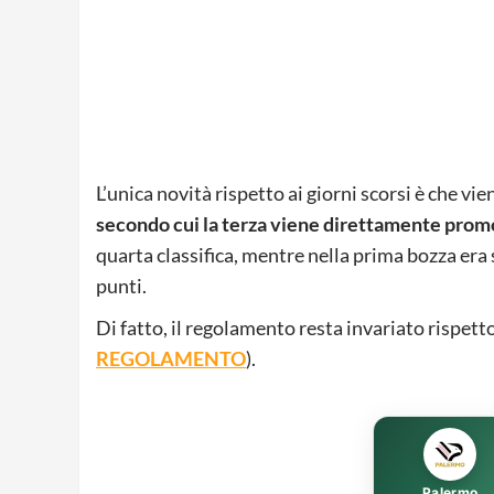
L’unica novità rispetto ai giorni scorsi è che vie
secondo cui la terza viene direttamente prom
quarta classifica, mentre nella prima bozza era s
punti.
Di fatto, il regolamento resta invariato rispetto
REGOLAMENTO
).
Palermo