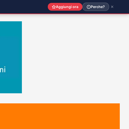
Aggiungi ora
Perche?