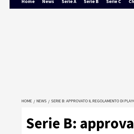
Home
News
Serie A
Serie B
Serie C
Ch
HOME
NEWS
SERIE B: APPROVATO IL REGOLAMENTO DI PLAY
Serie B: approva