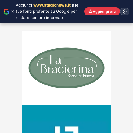
Aggiungi
www.stadionews.it
alle
tue fonti preferite su Google per
Aggiungi ora
restare sempre informato