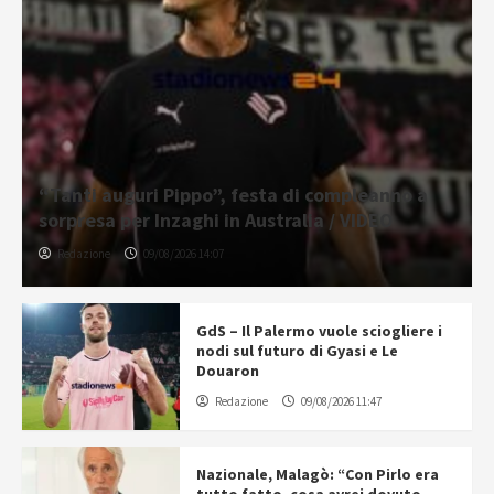
“Tanti auguri Pippo”, festa di compleanno a
sorpresa per Inzaghi in Australia / VIDEO
Redazione
09/08/2026 14:07
GdS – Il Palermo vuole sciogliere i
nodi sul futuro di Gyasi e Le
Douaron
Redazione
09/08/2026 11:47
Nazionale, Malagò: “Con Pirlo era