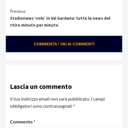
Continue
Previous
Stadionews ‘vola’ in Val Gardena: tutte le news del
Reading
ritiro minuto per minuto
COMMENTA / VAI AI COMMENTI
0:02 / 0:28
Loading ads...
Lascia un commento
Il tuo indirizzo email non sarà pubblicato.
I campi
obbligatori sono contrassegnati
*
Commento
*