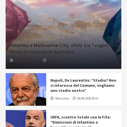
Palermo e Melbourne City, sfida tra “cugini”:
inizia la tournée in Australia
Gabriele Cavallaro
07/08/2026 06:30
Napoli, De Laurentiis: “Stadio? Non
ci interessa del Comune, vogliamo
uno stadio nostro”
Redazione
06/08/2026 20:43
UEFA, scontro totale con la Fifa:
“Dimissioni di Infantino o