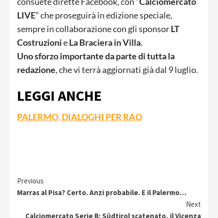
consuete dirette Facebook, con “
Calciomercato
LIVE
” che proseguirà in edizione speciale,
sempre in collaborazione con gli sponsor
LT
Costruzioni
e
La Braciera in Villa
.
Uno sforzo importante da parte di tutta la
redazione
, che vi terrà aggiornati già dal 9 luglio.
LEGGI ANCHE
PALERMO, DIALOGHI PER RAO
Continue
Previous
Marras al Pisa? Certo. Anzi probabile. E il Palermo…
Reading
Next
Calciomercato Serie B: Südtirol scatenato, il Vicenza