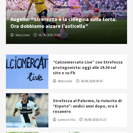
Augello: “Strefezza è la ciliegina sulla torta.
Ora dobbiamo alzare l’asticella”
Redazione
06/08/2026 15:00
“Calciomercato Live” con Strefezza
protagonista: oggi alle 19.30 sul
sito e su Fb
Redazione
06/08/2026 06:45
Strefezza al Palermo, la rivincita di
“Espeto”: undici anni dopo, ora è
rosanero
Lorenzo Villa
06/08/2026 10:23