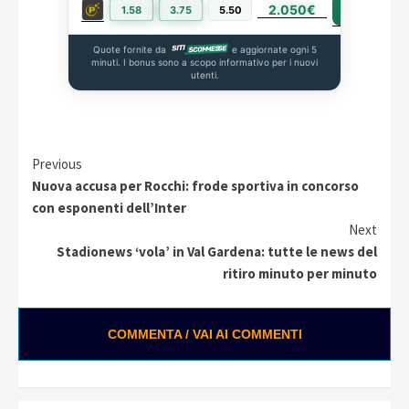
2.050€
PIÙ INFO
1.58
3.75
5.50
Quote fornite da
e aggiornate ogni 5
minuti. I bonus sono a scopo informativo per i nuovi
utenti.
Continue
Previous
Nuova accusa per Rocchi: frode sportiva in concorso
Reading
con esponenti dell’Inter
Next
Stadionews ‘vola’ in Val Gardena: tutte le news del
ritiro minuto per minuto
COMMENTA / VAI AI COMMENTI