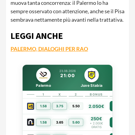
muova tanta concorrenza: il Palermo lo ha
sempre osservato con attenzione, anche se il Pisa
sembrava nettamente più avanti nella trattativa.
LEGGI ANCHE
PALERMO, DIALOGHI PER RAO
23.08.2026
21:00
Palermo
Juve Stabia
1
X
2
BONUS
LINK
2.050€
1.58
3.75
5.50
PIÙ INFO
250€
1.58
3.65
5.60
PIÙ INFO
+ 2.000€
GRATIS