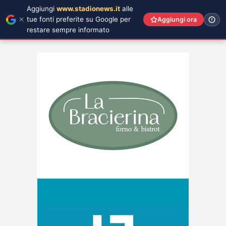
Aggiungi
www.stadionews.it
alle
tue fonti preferite su Google per
Aggiungi ora
restare sempre informato