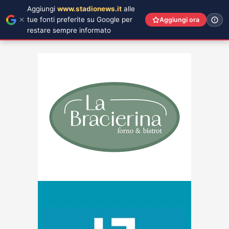
Aggiungi
www.stadionews.it
alle
tue fonti preferite su Google per
Aggiungi ora
restare sempre informato