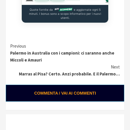
Quote fornite da
e aggiornate ogni 5
minuti. I bonus sono a scopo informativo per i nuovi
utenti.
Continue
Previous
Palermo in Australia con i campioni: ci saranno anche
Reading
Miccoli e Amauri
Next
Marras al Pisa? Certo. Anzi probabile. E il Palermo…
COMMENTA / VAI AI COMMENTI