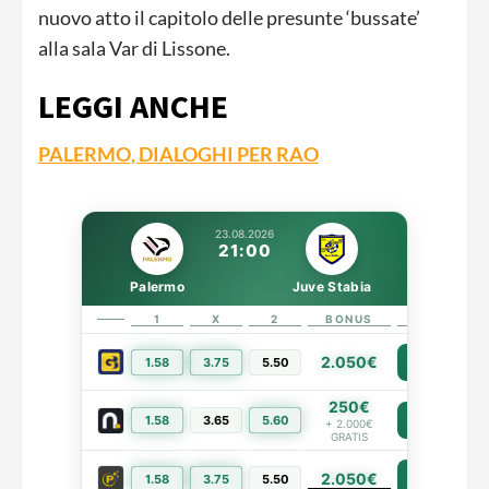
nuovo atto il capitolo delle presunte ‘bussate’
alla sala Var di Lissone.
LEGGI ANCHE
PALERMO, DIALOGHI PER RAO
23.08.2026
21:00
Palermo
Juve Stabia
1
X
2
BONUS
LINK
2.050€
1.58
3.75
5.50
PIÙ INFO
250€
1.58
3.65
5.60
PIÙ INFO
+ 2.000€
GRATIS
2.050€
PIÙ INFO
1.58
3.75
5.50