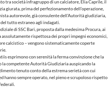
nto tra società infragruppo di un calciatore, Elia Caprile, il
izia giurata, prima del perfezionamento dell’operazione,
ista autorevole, già consulente dell’Autorità giudiziaria,
 del tutto estraneo agli indagati.
giudiziale di SSC Bari, proposta dalla medesima Procura, ai
età assolutamente rispettosa dei propri impegni economici,
ettore calcistico – vengono sistematicamente coperte
rie.
ntiis esprimono con serenità la ferma convinzione che la
o la competente Autorità Giudiziaria auspicando la
edimento tenuto conto della estrema serietà con cui
ed hanno sempre operato, nel pieno e scrupoloso rispetto
federali.