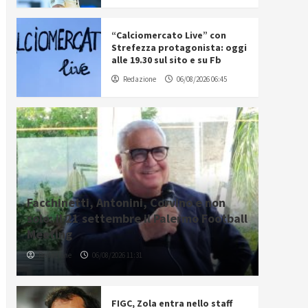
“Calciomercato Live” con
Strefezza protagonista: oggi
alle 19.30 sul sito e su Fb
Redazione
06/08/2026 06:45
Facchinetti, Antonini, Corvino e non
solo: il 21 settembre il Palermo Football
Meeting
Redazione
06/08/2026 11:31
FIGC, Zola entra nello staff