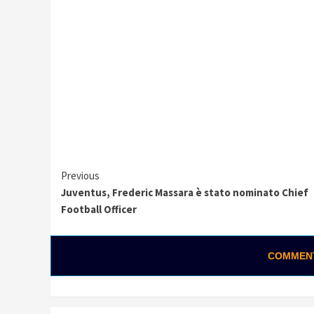
Continue
Previous
Juventus, Frederic Massara è stato nominato Chief
Reading
Football Officer
COMMENTA