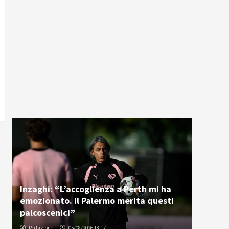
Inzaghi: “L’accoglienza a Perth mi ha
emozionato. Il Palermo merita questi
palcoscenici”
Redazione
05/08/2026 18:17