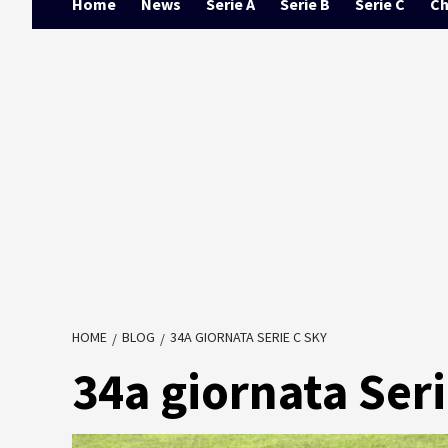
Home
News
Serie A
Serie B
Serie C
Ch
HOME
BLOG
34A GIORNATA SERIE C SKY
34a giornata Ser