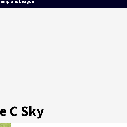
ampions League
ie C Sky