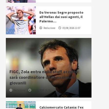
Da Verona: Segre proposto
all’Hellas dai suoi agenti, il
Palermo…
Redazione
05/08/2026 11:07
FIGC, Zola entra nello staff azzurro:
sarà coordinatore delle nazionali
giovanili
Redazione
05/08/2026 16:31
Calciomercato Catania: l’ex