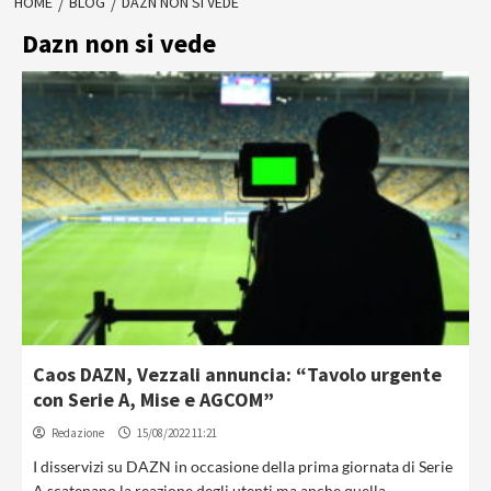
HOME
BLOG
DAZN NON SI VEDE
Dazn non si vede
Caos DAZN, Vezzali annuncia: “Tavolo urgente
con Serie A, Mise e AGCOM”
Redazione
15/08/2022 11:21
I disservizi su DAZN in occasione della prima giornata di Serie
A scatenano la reazione degli utenti ma anche quella...