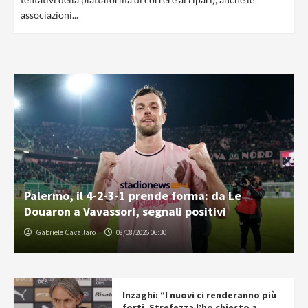
associazioni...
Palermo, il 4-2-3-1 prende forma: da Le
Douaron a Vavassori, segnali positivi
Gabriele Cavallaro
08/08/2026 06:30
Inzaghi: “I nuovi ci renderanno più
forti. Strefezza l’ho chiesto a