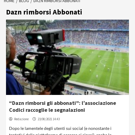
HOME
BLOG
DAZN RIMBORSI ABBONATI
Dazn rimborsi Abbonati
“Dazn rimborsi gli abbonati”: l’associazione
Codici raccoglie le segnalazioni
Redazione
23/08/2021 14:43
Dopo le lamentele degli utenti sui social (e nonostante i
tentativi della piattaforma di correre ai ripari), anche le