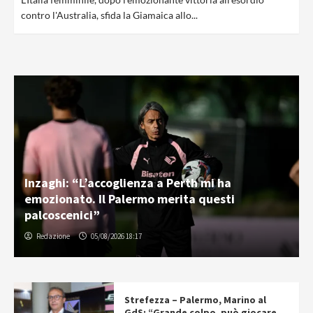
contro l'Australia, sfida la Giamaica allo...
Inzaghi: “L’accoglienza a Perth mi ha
emozionato. Il Palermo merita questi
palcoscenici”
Redazione
05/08/2026 18:17
Strefezza – Palermo, Marino al
GdS: “Grande colpo, può giocare