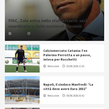
FIGC, Zola entra nello staff azzurro: sarà
coordinatore delle nazionali giovanili
Redazione
05/08/2026 16:31
Calciomercato Catania: l’ex
Palermo Perrotta a un passo,
intesa per Rocchetti
Redazione
05/08/2026 11:42
Napoli, il sindaco Manfredi: “La
città deve avere Euro 2032”
Redazione
04/08/2026 16:42