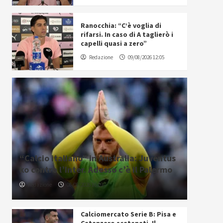
Ranocchia: “C’è voglia di
rifarsi. In caso di A taglierò i
capelli quasi a zero”
Redazione
09/08/2026 12:05
“Calcio italiano” in Australia: Juventus
ko contro l’Inter. Adesso c’è il Palermo
Redazione
08/08/2026 16:09
Calciomercato Serie B: Pisa e