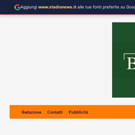
Aggiungi
www.stadionews.it
alle tue fonti preferite su Go
Skip
Redazione
Contatti
Pubblicità
to
content