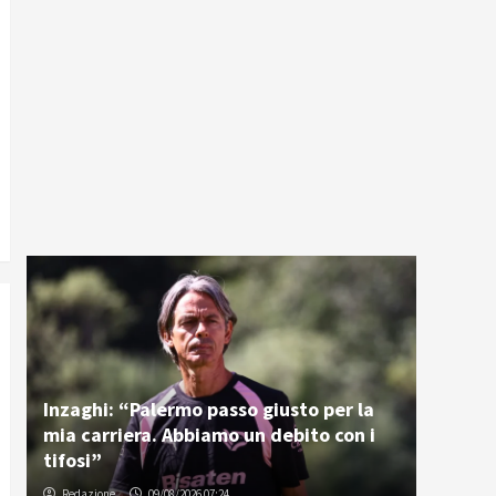
Inzaghi: “Palermo passo giusto per la
mia carriera. Abbiamo un debito con i
tifosi”
Redazione
09/08/2026 07:24