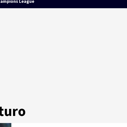
ampions League
uturo