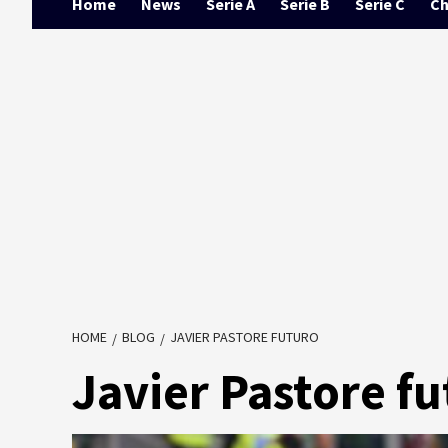
Home
News
Serie A
Serie B
Serie C
Ch
HOME
BLOG
JAVIER PASTORE FUTURO
Javier Pastore f