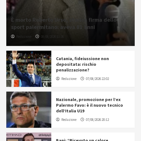
È morto Roberto Urso, storica firma dello
sport palermitano: aveva 81 anni
Redazione
08/08/2026 11:36
Catania, fideiussione non
depositata: rischio
penalizzazione?
Redazione
07/08/2026 22:02
Nazionale, promozione per l’ex
Palermo Favo: è il nuovo tecnico
dell’Italia U19
Redazione
07/08/2026 20:12
Bani: “Ricevuto un calore