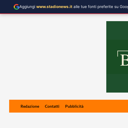
Aggiungi
www.stadionews.it
alle tue fonti preferite su Go
Skip
Redazione
Contatti
Pubblicità
to
content