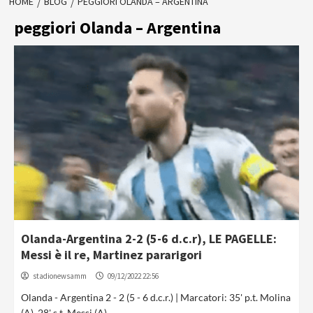
HOME
BLOG
PEGGIORI OLANDA – ARGENTINA
peggiori Olanda – Argentina
Olanda-Argentina 2-2 (5-6 d.c.r), LE PAGELLE:
Messi è il re, Martinez pararigori
stadionewsamm
09/12/2022 22:56
Olanda - Argentina 2 - 2 (5 - 6 d.c.r.) | Marcatori: 35' p.t. Molina
(A), 28' s.t. Messi (A)...