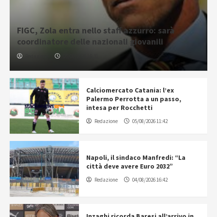
FIGC, Zola entra nello staff azzurro: sarà
coordinatore delle nazionali giovanili
Redazione
05/08/2026 16:31
Calciomercato Catania: l’ex
Palermo Perrotta a un passo,
intesa per Rocchetti
Redazione
05/08/2026 11:42
Napoli, il sindaco Manfredi: “La
città deve avere Euro 2032”
Redazione
04/08/2026 16:42
Inzaghi ricorda Baresi all’arrivo in