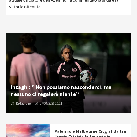
vittoria ottenuta...
Inzaghi: ” Non possiamo nasconderci, ma
nessuno ci regalerà niente”
Redazione
07/08/2026 10:14
Palermo e Melbourne City, sfida tra
“cugini”: inizia la tournée in